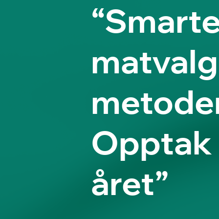
“Smart
matvalg
metoden
Opptak 
året”