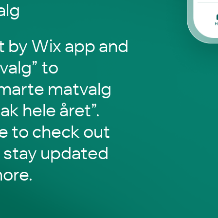
alg
t by Wix app and
valg” to
Smarte matvalg
k hele året”.
le to check out
 stay updated
ore.