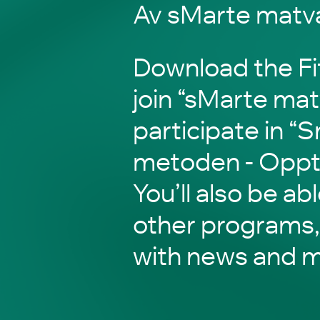
Av sMarte matv
Download the Fi
join “sMarte mat
participate in “
metoden - Oppta
You’ll also be ab
other programs,
with news and m