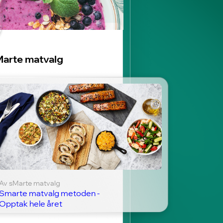
arte matvalg
Av sMarte matvalg
Smarte matvalg metoden -
Opptak hele året