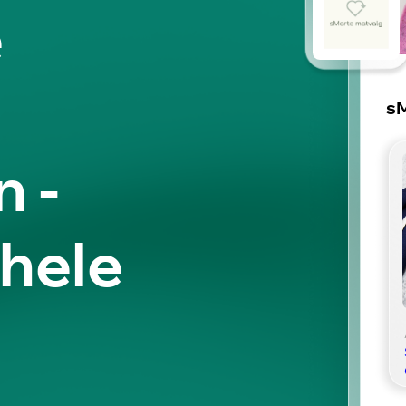
e
sM
 -
hele