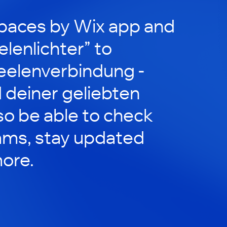
paces by Wix app and
elenlichter” to
Seelenverbindung -
 deiner geliebten
lso be able to check
ams, stay updated
ore.