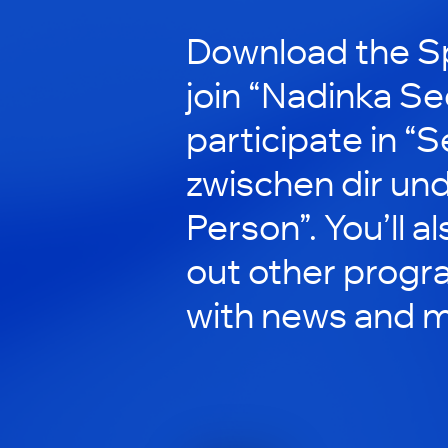
Download the S
join “Nadinka Se
participate in “
zwischen dir und
Person”. You’ll a
out other progr
with news and m