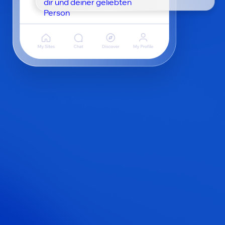
dir und deiner geliebten
Person