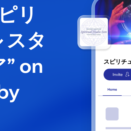
スピリ
 スタ
” on
スピリチュ
by