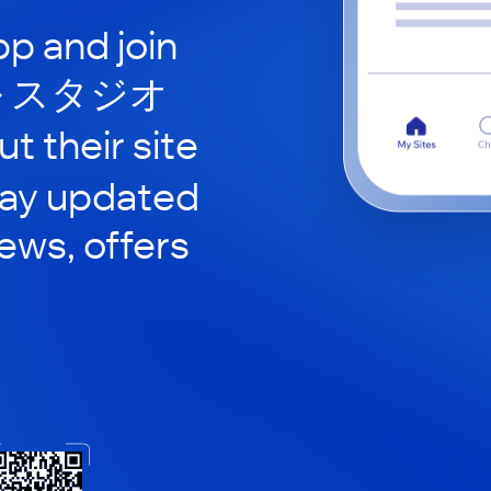
p and join
 スタジオ
t their site
tay updated
news, offers