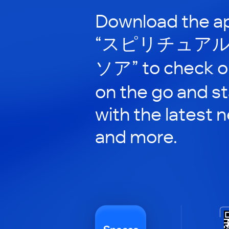
Download the ap
“スピリチュアル
ソア” to check ou
on the go and s
with the latest 
and more.