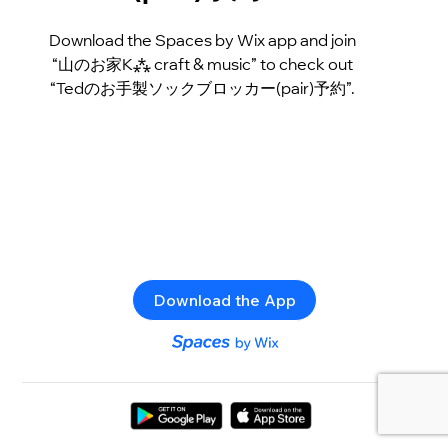
Download the Spaces by Wix app and join
“山のお家K⁂ craft & music” to check out
“Tedのお手製ソックブロッカー(pair)予約”.
Download the App